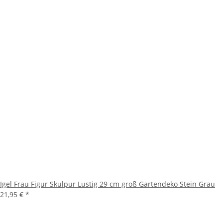
Igel Frau Figur Skulpur Lustig 29 cm groß Gartendeko Stein Grau
21,95 €
*