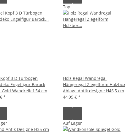
Top
 Kopf 3 D Türbogen
Holz Regal Wandregal
eko Engelfigur Barock
Hängeregal Ziegelform Holzbox
a Gold Wandrelief 54 cm
Ablage Antik designe H46,5 cm
 €
*
44,95 €
*
ager
Auf Lager