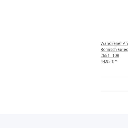
Wandrelief Ant
Römisch Grie
2651 -108
44,95 €
*