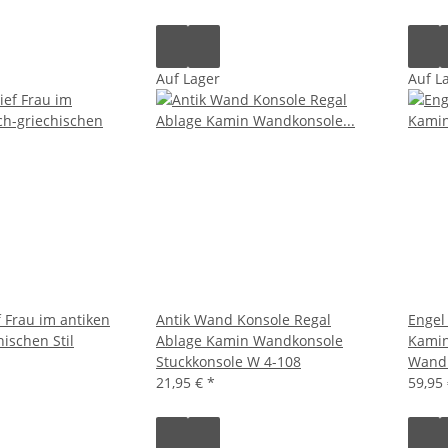
Auf Lager
Auf L
 Frau im antiken
Antik Wand Konsole Regal
Engel
ischen Stil
Ablage Kamin Wandkonsole
Kamin
Stuckkonsole W 4-108
Wandr
21,95 €
*
59,95