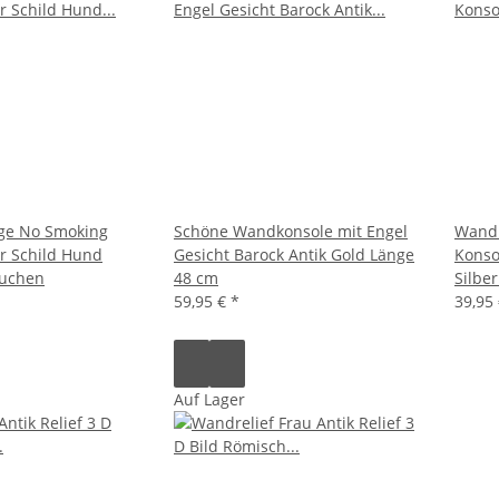
gge No Smoking
Schöne Wandkonsole mit Engel
Wand 
ur Schild Hund
Gesicht Barock Antik Gold Länge
Konso
auchen
48 cm
Silbe
59,95 €
*
39,95
Auf Lager