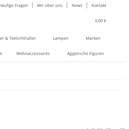
Häufige Fragen
Wir über uns
News
Kontakt
0,00 €
r & Teelichthalter
Lampen
Marken
en
Wohnaccessoires
Ägyptische Figuren