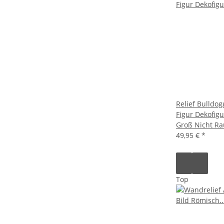
Relief Bulldo
Figur Dekofig
Groß Nicht R
49,95 €
*
Top