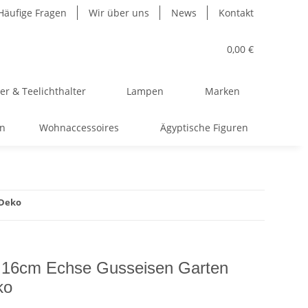
Häufige Fragen
Wir über uns
News
Kontakt
0,00 €
r & Teelichthalter
Lampen
Marken
en
Wohnaccessoires
Ägyptische Figuren
 Deko
 16cm Echse Gusseisen Garten
ko