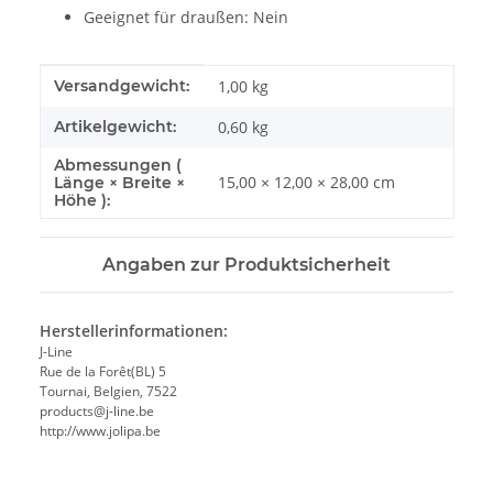
Geeignet für draußen: Nein
Produkteigenschaft
Wert
Versandgewicht:
1,00 kg
Artikelgewicht:
0,60
kg
Abmessungen (
15,00 × 12,00 × 28,00 cm
Länge × Breite ×
Höhe ):
Angaben zur Produktsicherheit
Herstellerinformationen:
J-Line
Rue de la Forêt(BL) 5
Tournai, Belgien, 7522
products@j-line.be
http://www.jolipa.be